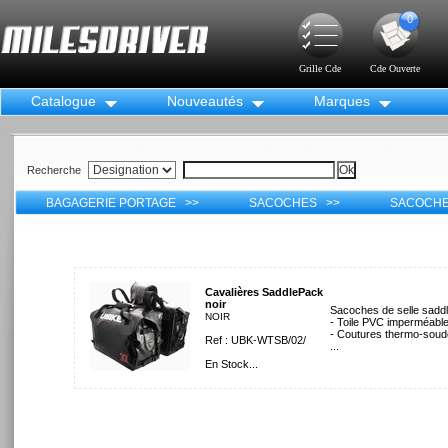
0
Grille Cde
Cde Ouverte
Catalogue
Nouveautés
Marques
Recherche
BAGAGERIE PORTAGE >>
SACOCHES >>
SACOCHE
Cavalières SaddlePack
noir
Sacoches de selle sadd
NOIR
- Toile PVC imperméabl
- Coutures thermo-sou
Ref : UBK-WTSB/02/
...
En Stock...