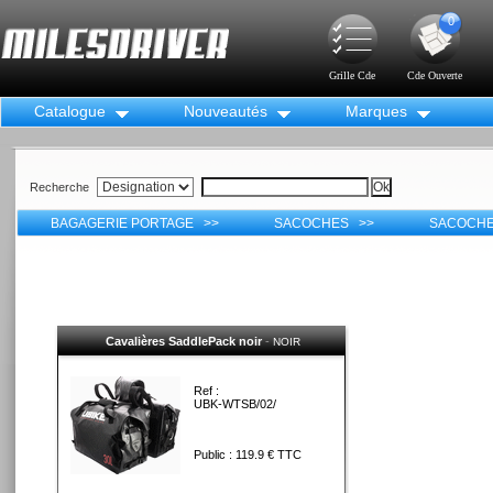
0
Grille Cde
Cde Ouverte
Catalogue
Nouveautés
Marques
Recherche
BAGAGERIE PORTAGE >>
SACOCHES >>
SACOCHE
Cavalières SaddlePack noir
-
NOIR
Ref :
UBK-WTSB/02/
Public : 119.9 € TTC