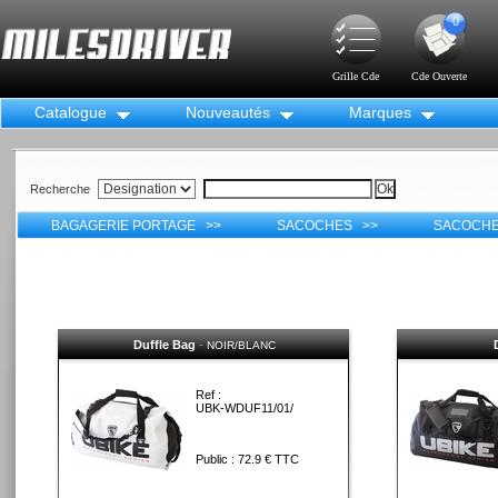
0
Grille Cde
Cde Ouverte
Catalogue
Nouveautés
Marques
Recherche
BAGAGERIE PORTAGE >>
SACOCHES >>
SACOCHE
Duffle Bag
-
NOIR/BLANC
Ref :
UBK-WDUF11/01/
Public : 72.9 € TTC