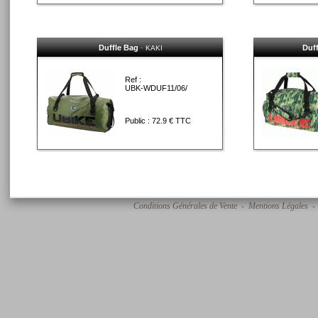
Duffle Bag
-
Duf
KAKI
Ref :
UBK-WDUF11/06/
Public : 72.9 € TTC
Conditions Générales de Vente
-
Mentions Légales
- 